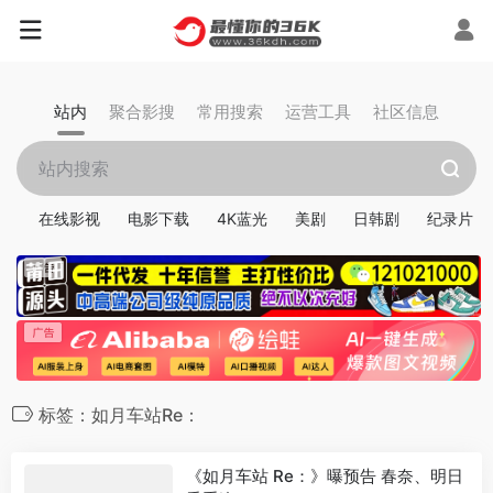
站内
聚合影搜
常用搜索
运营工具
社区信息
在线影视
电影下载
4K蓝光
美剧
日韩剧
纪录片
标签：如月车站Re：
《如月车站 Re：》曝预告 春奈、明日