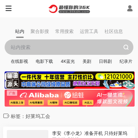
站内
聚合影搜
常用搜索
运营工具
社区信息
在线影视
电影下载
4K蓝光
美剧
日韩剧
纪录片
标签：好莱坞工会
李安《李小龙》准备开机 只待好莱坞