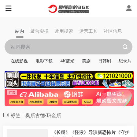
站内
聚合影搜
常用搜索
运营工具
社区信息
在线影视
电影下载
4K蓝光
美剧
日韩剧
纪录片
标签：奥斯古德·珀金斯
《长腿》《怪猴》导演新恐怖片《守护