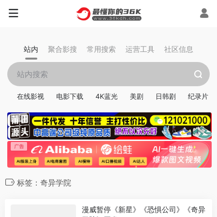
站内
聚合影搜
常用搜索
运营工具
社区信息
在线影视
电影下载
4K蓝光
美剧
日韩剧
纪录片
标签：奇异学院
漫威暂停《新星》《恐惧公司》《奇异