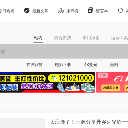
今日热点
最新文章
排行榜
留言本
站内
聚合影搜
常用搜索
运营工
在线影视
电影下载
4K蓝光
美剧
太浪漫了！王源分享异乡月光称一