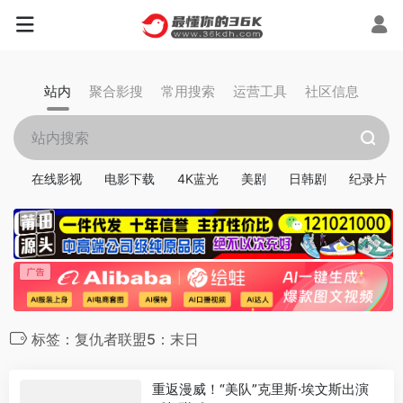
站内
聚合影搜
常用搜索
运营工具
社区信息
在线影视
电影下载
4K蓝光
美剧
日韩剧
纪录片
标签：复仇者联盟5：末日
重返漫威！“美队”克里斯·埃文斯出演