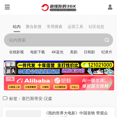
站内
聚合影搜
常用搜索
运营工具
社区信息
在线影视
电影下载
4K蓝光
美剧
日韩剧
纪录片
标签：塞巴斯蒂安·汉森
《我的世界大电影》中国首映 带观众