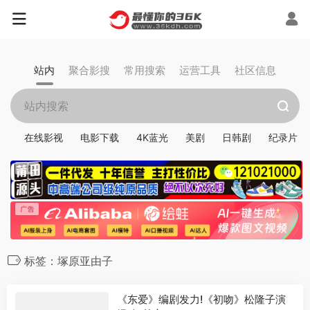
站内
聚合影搜
常用搜索
运营工具
社区信息
在线影视
电影下载
4K蓝光
美剧
日韩剧
纪录片
标签：塚原亚由子
《东爱》编剧发力!《初吻》松隆子演