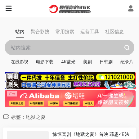
站内
聚合影搜
常用搜索
运营工具
社区信息
在线影视
电影下载
4K蓝光
美剧
日韩剧
纪录片
标签：地狱之夏
惊悚喜剧《地狱之夏》首映 菲恩·伍法