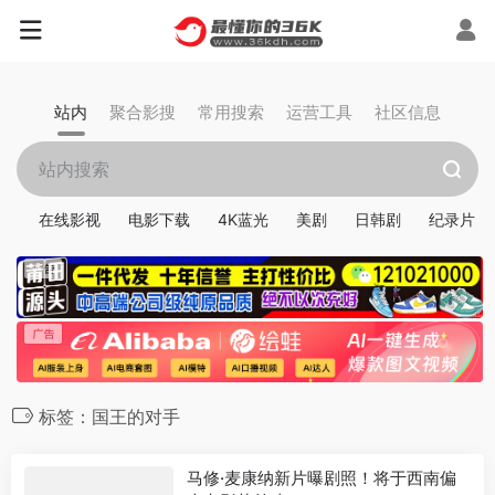
站内
聚合影搜
常用搜索
运营工具
社区信息
在线影视
电影下载
4K蓝光
美剧
日韩剧
纪录片
标签：国王的对手
马修·麦康纳新片曝剧照！将于西南偏