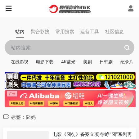
站内
聚合影搜
常用搜索
运营工具
社区信息
在线影视
电影下载
4K蓝光
美剧
日韩剧
纪录片
标签：囧妈
电影《囧徒》备案立项 徐峥“囧”系列再