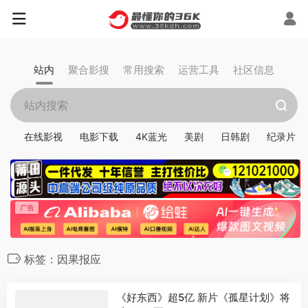
站内
聚合影搜
常用搜索
运营工具
社区信息
在线影视
电影下载
4K蓝光
美剧
日韩剧
纪录片
标签：因果报应
《好东西》超5亿 新片《孤星计划》将