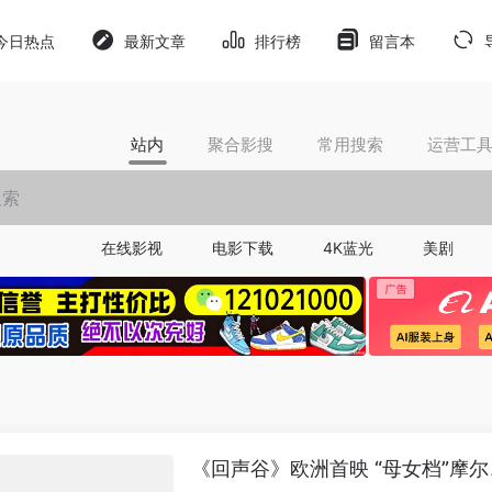
今日热点
最新文章
排行榜
留言本
站内
聚合影搜
常用搜索
运营工
在线影视
电影下载
4K蓝光
美剧
《回声谷》欧洲首映 “母女档”摩