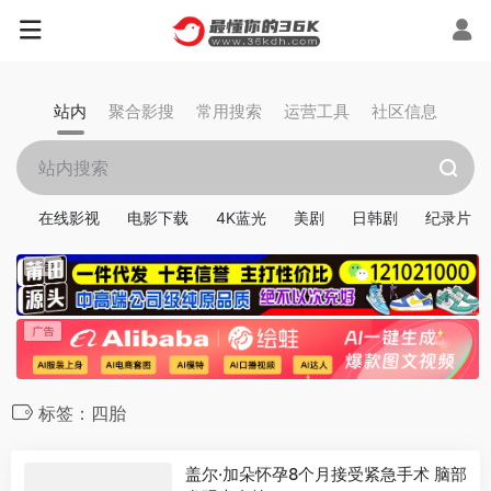
站内
聚合影搜
常用搜索
运营工具
社区信息
在线影视
电影下载
4K蓝光
美剧
日韩剧
纪录片
标签：四胎
盖尔·加朵怀孕8个月接受紧急手术 脑部