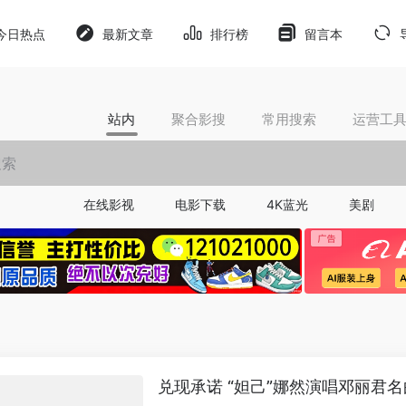
今日热点
最新文章
排行榜
留言本
站内
聚合影搜
常用搜索
运营工
在线影视
电影下载
4K蓝光
美剧
兑现承诺 “妲己”娜然演唱邓丽君