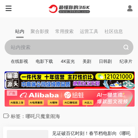
站内
聚合影搜
常用搜索
运营工具
社区信息
在线影视
电影下载
4K蓝光
美剧
日韩剧
纪录片
标签：哪吒只魔童闹海
见证破百亿时刻！春节档电影向《哪吒