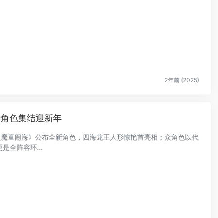
2年前 (2025)
》角色集结迎新年
吒之魔童闹海》公布全新角色，四海龙王人形惊艳首亮相；众角色以代
全阵容环...