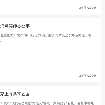
2年前 (2025)
上演爆笑师徒囧事
之魔童闹海》发布“哪吒练定力”喜剧番外短片及全员角色海报，哪
..
2年前 (2025)
全家上阵共享团圆
海》发布“现代装全家福”海报及“哪吒一家踢毽子”彩蛋。彩蛋中哪吒