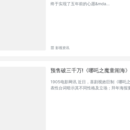
终于实现了五年前的心愿&mda...
影视资讯
预售破三千万!《哪吒之魔童闹海
1905电影网讯 近日，喜剧视效巨制《哪
表性台词暗示其不同性格及立场；拜年海报更是