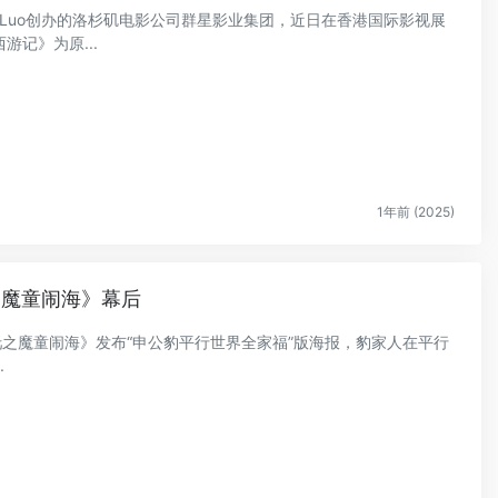
er Luo创办的洛杉矶电影公司群星影业集团，近日在香港国际影视展
记》为原...
1年前 (2025)
之魔童闹海》幕后
哪吒之魔童闹海》发布“申公豹平行世界全家福”版海报，豹家人在平行
.