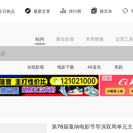
今日热点
最新文章
排行榜
留言本
站内
聚合影搜
常用搜索
运营工
在线影视
电影下载
4K蓝光
美剧
第78届戛纳电影节导演双周单元