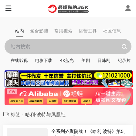
站内
聚合影搜
常用搜索
运营工具
社区信息
在线影视
电影下载
4K蓝光
美剧
日韩剧
纪录片
标签：哈利·波特与凤凰社
全系列齐聚院线！《哈利·波特》第5、