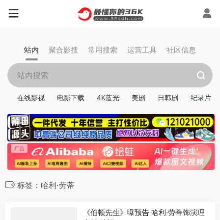
站内
聚合影搜
常用搜索
运营工具
社区信息
在线影视
电影下载
4K蓝光
美剧
日韩剧
纪录片
标签：哈利·劳蒂
《伯顿先生》曝预告 哈利·劳蒂饰演理