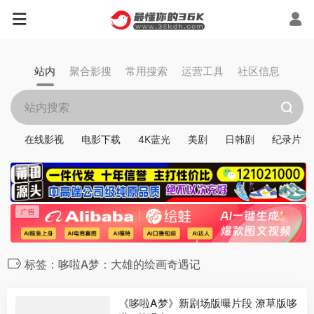
站内
聚合影搜
常用搜索
运营工具
社区信息
在线影视
电影下载
4K蓝光
美剧
日韩剧
纪录片
标签：哆啦A梦：大雄的绘画奇遇记
《哆啦A梦》新剧场版曝片段 潦草版哆