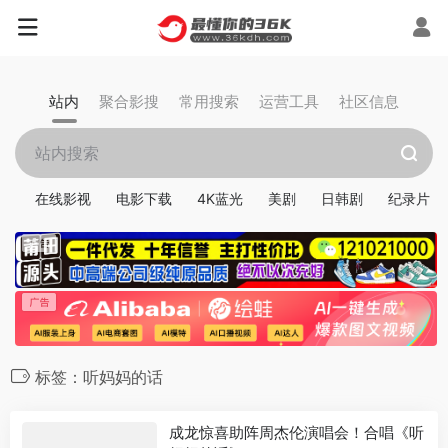
站内
聚合影搜
常用搜索
运营工具
社区信息
在线影视
电影下载
4K蓝光
美剧
日韩剧
纪录片
标签：听妈妈的话
成龙惊喜助阵周杰伦演唱会！合唱《听