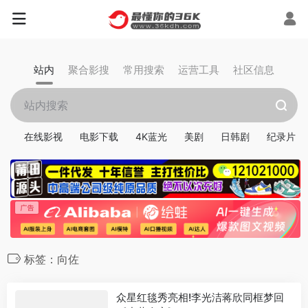
站内
聚合影搜
常用搜索
运营工具
社区信息
在线影视
电影下载
4K蓝光
美剧
日韩剧
纪录片
标签：向佐
众星红毯秀亮相!李光洁蒋欣同框梦回