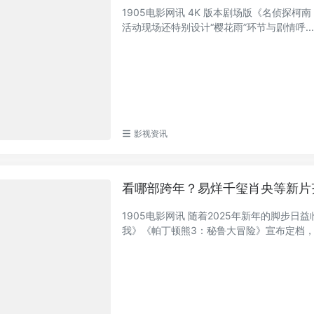
1905电影网讯 4K 版本剧场版《名侦探
活动现场还特别设计“樱花雨”环节与剧情呼..
影视资讯
看哪部跨年？易烊千玺肖央等新片齐
1905电影网讯 随着2025年新年的脚步
我》《帕丁顿熊3：秘鲁大冒险》宣布定档，丰