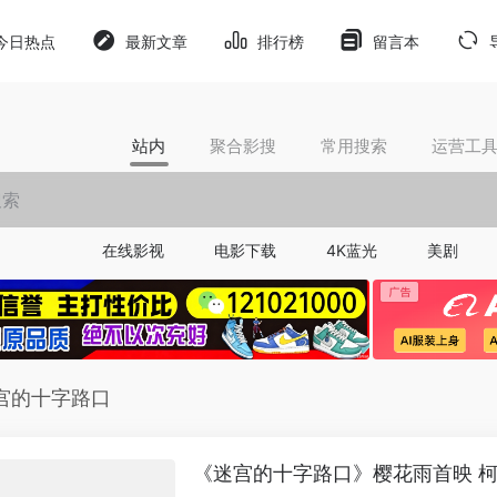
今日热点
最新文章
排行榜
留言本
站内
聚合影搜
常用搜索
运营工
在线影视
电影下载
4K蓝光
美剧
宫的十字路口
《迷宫的十字路口》樱花雨首映 