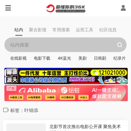
站内
聚合影搜
常用搜索
运营工具
社区信息
在线影视
电影下载
4K蓝光
美剧
日韩剧
纪录片
标签：叶锦添
北影节首次推出电影公开课 聚焦美术