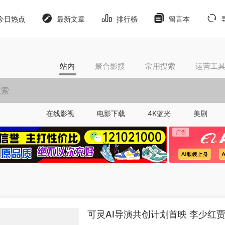
今日热点
最新文章
排行榜
留言本
站内
聚合影搜
常用搜索
运营工
在线影视
电影下载
4K蓝光
美剧
​可灵AI导演共创计划首映 李少红