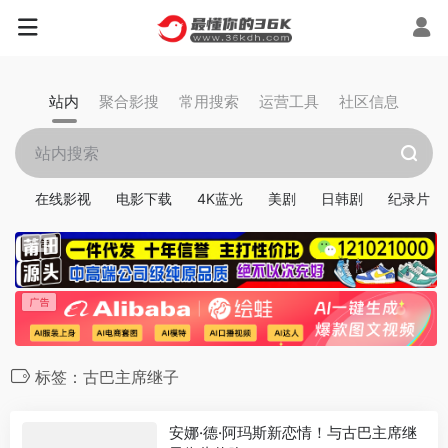
站内
聚合影搜
常用搜索
运营工具
社区信息
在线影视
电影下载
4K蓝光
美剧
日韩剧
纪录片
标签：古巴主席继子
安娜·德·阿玛斯新恋情！与古巴主席继