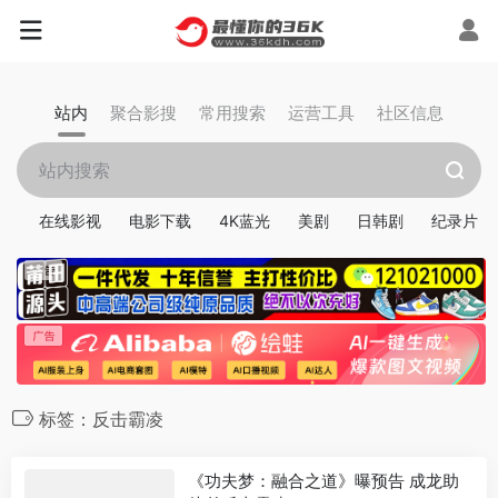
站内
聚合影搜
常用搜索
运营工具
社区信息
在线影视
电影下载
4K蓝光
美剧
日韩剧
纪录片
标签：反击霸凌
《功夫梦：融合之道》曝预告 成龙助