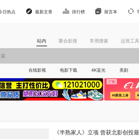
今日热点
最新文章
排行榜
留言本
站内
聚合影搜
常用搜索
运营工
在线影视
电影下载
4K蓝光
美剧
《半熟家人》立项 曾获北影创投