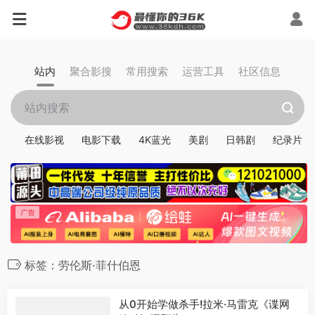
站内
聚合影搜
常用搜索
运营工具
社区信息
在线影视
电影下载
4K蓝光
美剧
日韩剧
纪录片
标签：劳伦斯·菲什伯恩
从0开始学做杀手!拉米·马雷克《谍网