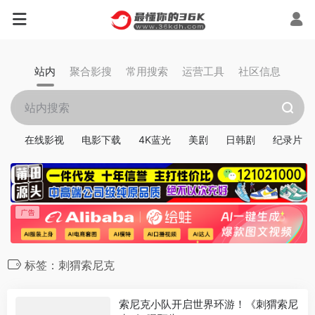
站内
聚合影搜
常用搜索
运营工具
社区信息
在线影视
电影下载
4K蓝光
美剧
日韩剧
纪录片
标签：刺猬索尼克
索尼克小队开启世界环游！《刺猬索尼