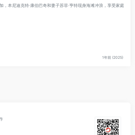
达黎加，本尼迪克特·康伯巴奇和妻子苏菲·亨特现身海滩冲浪，享受家庭
1年前 (2025)
作