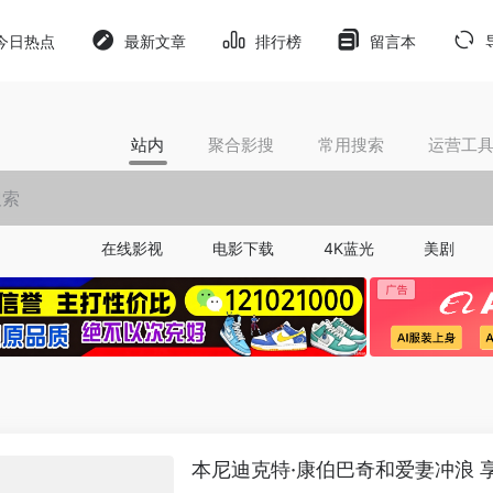
今日热点
最新文章
排行榜
留言本
站内
聚合影搜
常用搜索
运营工
在线影视
电影下载
4K蓝光
美剧
本尼迪克特·康伯巴奇和爱妻冲浪 