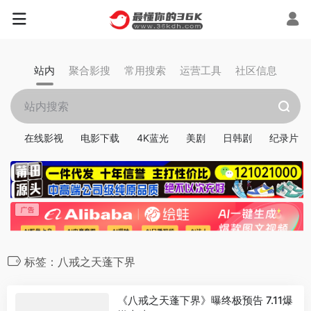
站内
聚合影搜
常用搜索
运营工具
社区信息
在线影视
电影下载
4K蓝光
美剧
日韩剧
纪录片
标签：八戒之天蓬下界
《八戒之天蓬下界》曝终极预告 7.11爆