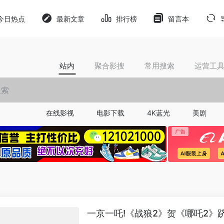
今日热点
最新文章
排行榜
留言本
站内
聚合影搜
常用搜索
运营工
在线影视
电影下载
4K蓝光
美剧
一京一吒!《战狼2》贺《哪吒2》