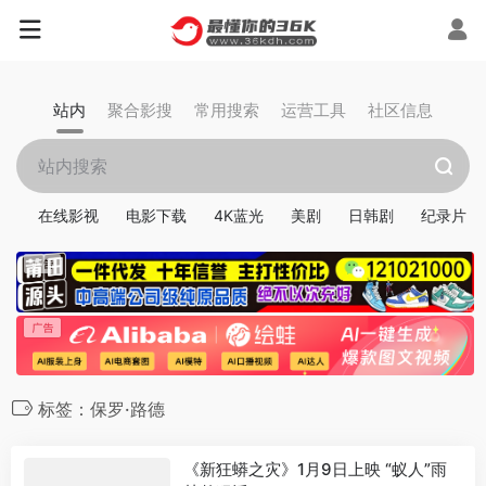
站内
聚合影搜
常用搜索
运营工具
社区信息
在线影视
电影下载
4K蓝光
美剧
日韩剧
纪录片
标签：保罗·路德
《新狂蟒之灾》1月9日上映 “蚁人”雨