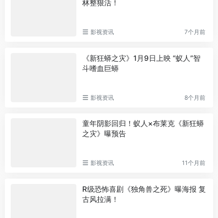
林整狠活！
影视资讯
7个月前
《新狂蟒之灾》1月9日上映 “蚁人”智
斗嗜血巨蟒
影视资讯
8个月前
童年阴影回归！蚁人×布莱克《新狂蟒
之灾》曝预告
影视资讯
11个月前
R级恐怖喜剧《独角兽之死》曝海报 复
古风拉满！