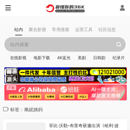
站内
聚合影搜
常用搜索
运营工具
社区信息
在线影视
电影下载
4K蓝光
美剧
日韩剧
纪录片
标签：佩妮姨妈
菲比·沃勒-布里奇获邀出演《哈利·波