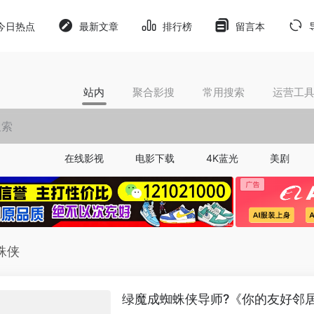
今日热点
最新文章
排行榜
留言本
站内
聚合影搜
常用搜索
运营工
在线影视
电影下载
4K蓝光
美剧
蛛侠
绿魔成蜘蛛侠导师?《你的友好邻