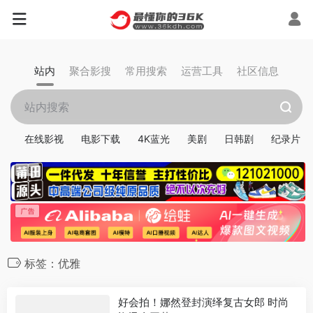
站内
聚合影搜
常用搜索
运营工具
社区信息
在线影视
电影下载
4K蓝光
美剧
日韩剧
纪录片
标签：优雅
好会拍！娜然登封演绎复古女郎 时尚