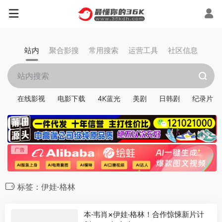
站内
聚合影搜
常用搜索
运营工具
社区信息
在线影视
电影下载
4K蓝光
美剧
日韩剧
纪录片
标签：伊娃·格林
本·韦肖×伊娃·格林！合作惊悚新片计