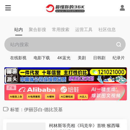
站内
聚合影搜
常用搜索
运营工具
社区信息
在线影视
电影下载
4K蓝光
美剧
日韩剧
纪录片
标签：伊丽莎白·德比茨基
柯林斯等亮相《玛克辛》首映 猴西曝