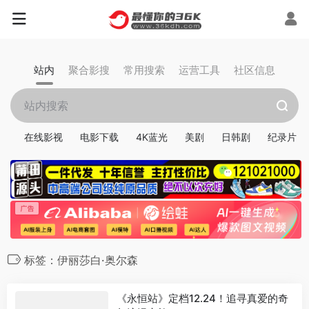
站内
聚合影搜
常用搜索
运营工具
社区信息
在线影视
电影下载
4K蓝光
美剧
日韩剧
纪录片
标签：伊丽莎白·奥尔森
《永恒站》定档12.24！追寻真爱的奇