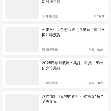
幻浪漫之旅
影视资讯
8个月前
如果永生，你想跟谁过？奥妹主演《永
恒》曝预告
影视资讯
1年前 (2025)
2025巴黎时装周：奥妹、啪姐、亨特·
莎弗等亮相
娱乐资讯
1年前 (2025)
达妹加盟《众神血肉》 小K“暮光”后再
陷吸血鬼