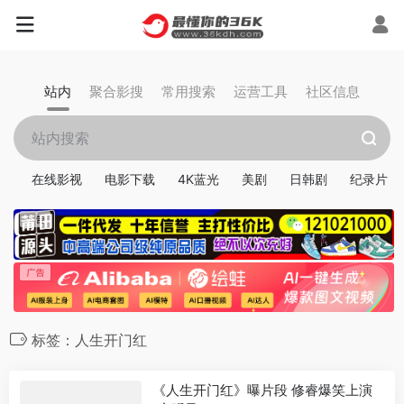
站内
聚合影搜
常用搜索
运营工具
社区信息
在线影视
电影下载
4K蓝光
美剧
日韩剧
纪录片
标签：人生开门红
《人生开门红》曝片段 修睿爆笑上演