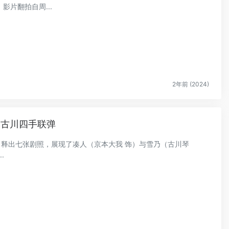
片翻拍自周...
2年前 (2024)
本古川四手联弹
密》释出七张剧照，展现了凑人（京本大我 饰）与雪乃（古川琴
.