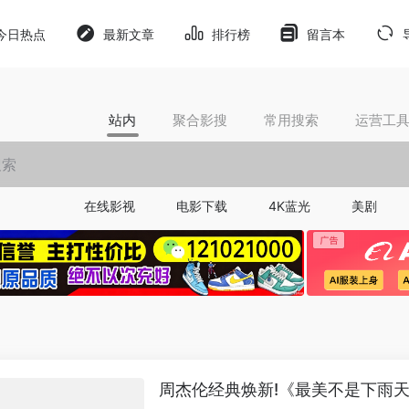
今日热点
最新文章
排行榜
留言本
站内
聚合影搜
常用搜索
运营工
在线影视
电影下载
4K蓝光
美剧
周杰伦经典焕新!《最美不是下雨天