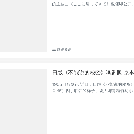
的主题曲《ここに帰ってきて》也随即公开。影
影视资讯
日版《不能说的秘密》曝剧照 京
1905电影网讯 近日，日版《不能说的秘
音 饰）四手联弹的样子、凑人与青梅竹马小..