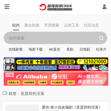
站内
聚合影搜
常用搜索
运营工具
社区信息
在线影视
电影下载
4K蓝光
美剧
日韩剧
纪录片
标签：亚瑟府的没落
爱伦·坡小说改编剧《亚瑟府的没落》