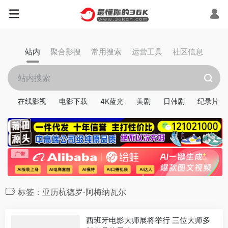
站内
聚合影搜
常用搜索
运营工具
社区信息
在线影视
电影下载
4K蓝光
美剧
日韩剧
纪录片
标签：亚历杭德罗·阿梅纳瓦尔
西班牙电影大师展将举行 三位大师多