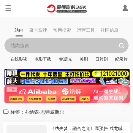
站内
聚合影搜
常用搜索
运营工具
社区信息
在线影视
电影下载
4K蓝光
美剧
日韩剧
纪录片
标签：乔纳森·恩特威斯尔
《功夫梦：融合之道》曝预告 成龙喊