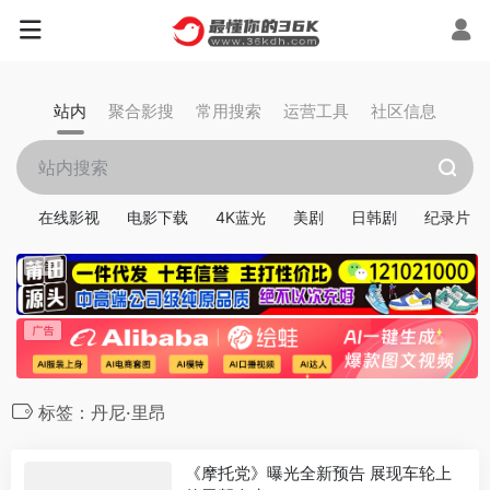
站内
聚合影搜
常用搜索
运营工具
社区信息
在线影视
电影下载
4K蓝光
美剧
日韩剧
纪录片
标签：丹尼·里昂
《摩托党》曝光全新预告 展现车轮上