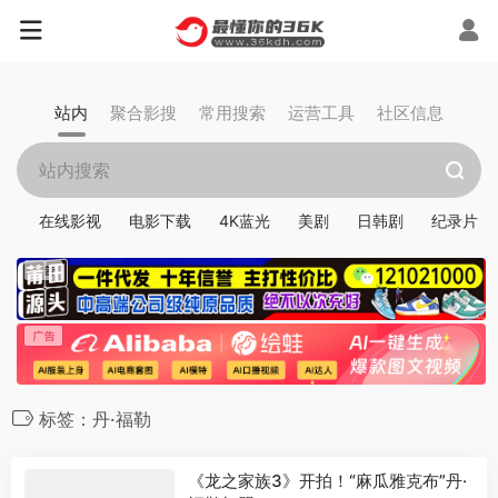
站内
聚合影搜
常用搜索
运营工具
社区信息
在线影视
电影下载
4K蓝光
美剧
日韩剧
纪录片
标签：丹·福勒
《龙之家族3》开拍！“麻瓜雅克布”丹·