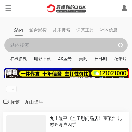
站内
聚合影搜
常用搜索
运营工具
社区信息
在线影视
电影下载
4K蓝光
美剧
日韩剧
纪录片
标签：丸山隆平
丸山隆平《金子慰问品店》曝预告 北
村匠海成凶手