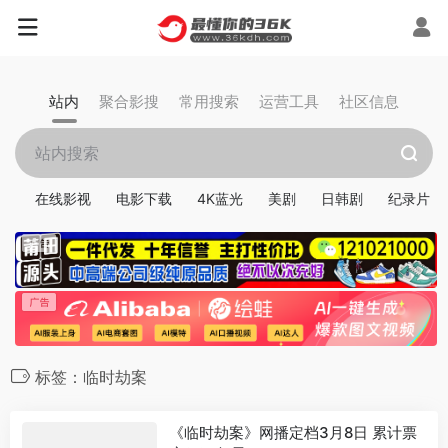
站内
聚合影搜
常用搜索
运营工具
社区信息
在线影视
电影下载
4K蓝光
美剧
日韩剧
纪录片
标签：临时劫案
《临时劫案》网播定档3月8日 累计票